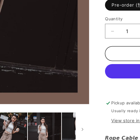
Pre-order 
Quantity
Decrease
quantity
for
[
西
裝
褲
頭
工
裝
Pickup availa
褲
Usually ready 
]
Rope
View store i
Cable
Cargo
𝙍𝙤𝙥𝙚 𝘾𝙖𝙗𝙡𝙚 
Pants