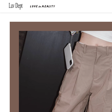
Skip to
content
Skip to
product
information