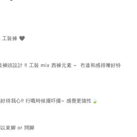
s
工裝褲
🖤
裝褲頭設計
!!
工裝
mix
西褲元素
~
冇違和感得嚟好特
都好得我心
!!
行嘅時候擺吓擺
~
感覺更隨性
🍃
可以束腳
or
闊腳