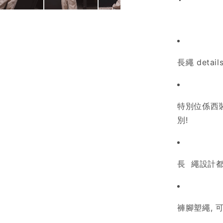
長繩
detail
特別位係西
別
!
長
繩
設計
褲腳塑繩
,