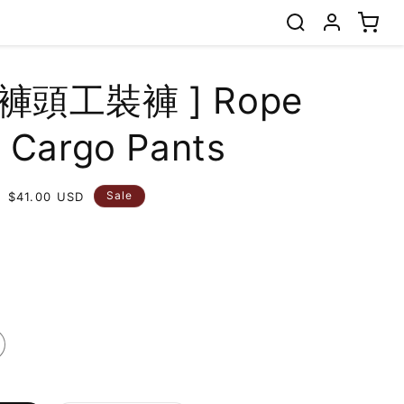
裝褲頭工裝褲 ] Rope
 Cargo Pants
Sale
Sale
$41.00 USD
price