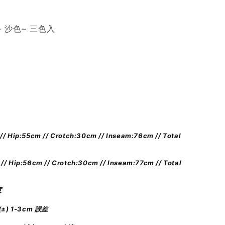
~
沙色
~
三色入
// Hip:55cm // Crotch:30cm // Inseam:76cm // Total
// Hip:56cm // Crotch:30cm //
Inseam:77cm //
Total
度
±) 1-3cm 誤差