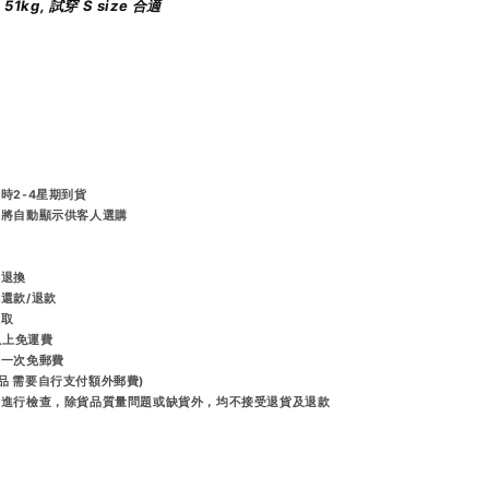
 51kg, 試穿 S size 合適
時2-4星期到貨
統將自動顯示供客人選購
️
而退換
排還款/退款
收取
或以上免運費
享一次免郵費
品 需要自行支付額外郵費)
出前進行檢查，除貨品質量問題或缺貨外，均不接受退貨及退款