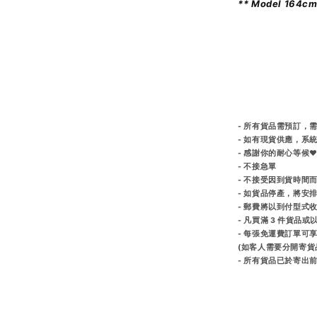
** Model 164cm
- 所有貨品需預訂，需
- 如有現貨供應，系
- 感謝你的耐心等候♥
- 不接急單
- 不接受因到貨時間
- 如貨品停產，將安
- 郵費將以到付型式
- 凡買滿 3 件貨品
- 每張免運費訂單可
(如客人需要分開寄貨
- 所有貨品已於寄