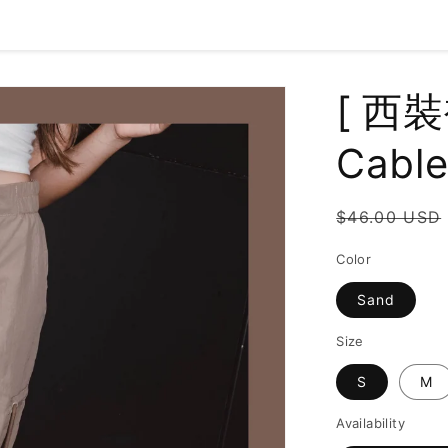
[ 西
Cable
Regular
$46.00 USD
price
Color
Sand
Size
S
M
Availability