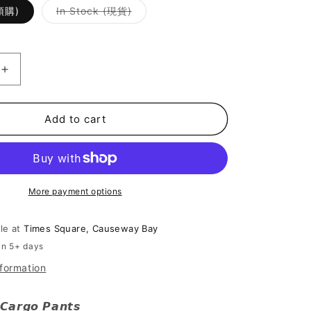
Variant
(預購)
In Stock (現貨)
sold
out
or
unavailable
Increase
quantity
for
[
Add to cart
西
裝
褲
頭
More payment options
工
裝
ble at
Times Square, Causeway Bay
褲
in 5+ days
]
Rope
nformation
Cable
Cargo
𝘾𝙖𝙧𝙜𝙤 𝙋𝙖𝙣𝙩𝙨
Pants